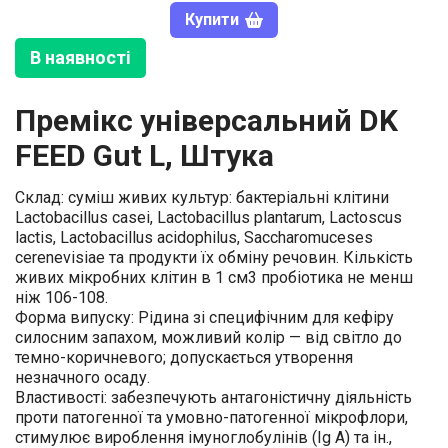
Купити
В наявності
Премікс універсальний DK
FEED Gut L, Штука
Склад: суміш живих культур: бактеріальні клітини
Lactobacillus casei, Lactobacillus plantarum, Lactoscus
lactis, Lactobacillus acidophilus, Saccharomuceses
cerenevisiae та продукти їх обміну речовин. Кількість
живих мікробних клітин в 1 см3 пробіотика не менш
ніж 106-108.
Форма випуску: Рідина зі специфічним для кефіру
силосним запахом, можливий колір — від світло до
темно-коричневого; допускається утворення
незначного осаду.
Властивості: забезпечують антагоністичну діяльність
проти патогенної та умовно-патогенної мікрофлори,
стимулює вироблення імуноглобулінів (Ig A) та ін.,