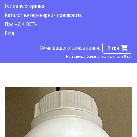
Головна сторінка
Каталог ветеринарних препаратів
Про «ДК ВЕТ»
Вхід
Сума вашого замовлення:
0
грн
На Вашому балансі залишилося
0
грн