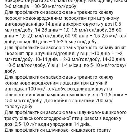
використовувати 20-30 мл/гол/добу. Молодняку віком
3-6 місяців – 30-50 мл/гол/добу.
Для профілактики захворювань травного каналу
поросят новонародженим поросятам при штучному
вигодовуванні до 14 днів використовують у дозі 0,5
мл/гол/добу, 14-28 днів – 1,0-1,5 мл/гол/добу, 28-60
днів – 1,5-2,0 мл/гол/добу, 60-90 днів – 1,5-2,5 мл/гол/
добу, понад 90 днів – 1,5-2,5 мл/гол/добу.
Для профілактики захворювань травного каналу ягнят
і козенят при штучній відгодівлі у віці 1-10 днів – 1-2
мл/гол/добу, 10-14 днів – 2-3 мл/гол/добу, 14-30 днів
– 3-5 мл/гол/добу. У віці 1-4 місяці по 5-10 мл/голову/
добу.
Для профілактики захворювань травного каналу
коням новонародженим лошатам при штучній
відгодівлі 100 мл/гол/добу, розділивши дозу на
кількість випойок замінника молока, у віці 1-1,5 роки –
150 мл/гол/добу. Для кобил з лошатами 200 мл/
голову/добу.
Для профілактики захворювань шлунково-кишкового
тракту сільськогосподарської птиці разом з водою у
дозі 0,5-1,0 л/т води упродовж 14 днів.
Для профілактики шлунково-кишкового тракту