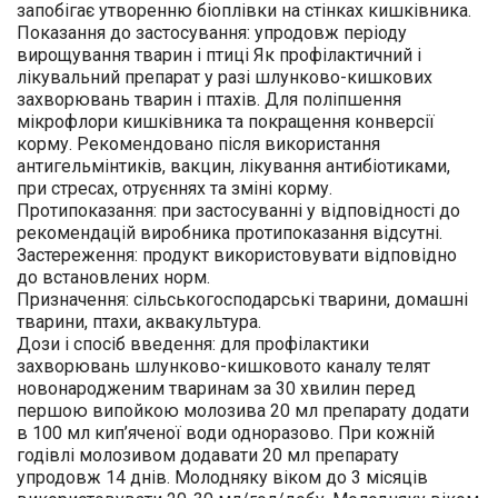
запобігає утворенню біоплівки на стінках кишківника.
Показання до застосування: упродовж періоду
вирощування тварин і птиці Як профілактичний і
лікувальний препарат у разі шлунково-кишкових
захворювань тварин і птахів. Для поліпшення
мікрофлори кишківника та покращення конверсії
корму. Рекомендовано після використання
антигельмінтиків, вакцин, лікування антибіотиками,
при стресах, отруєннях та зміні корму.
Протипоказання: при застосуванні у відповідності до
рекомендацій виробника протипоказання відсутні.
Застереження: продукт використовувати відповідно
до встановлених норм.
Призначення: сільськогосподарські тварини, домашні
тварини, птахи, аквакультура.
Дози і спосіб введення: для профілактики
захворювань шлунково-кишковото каналу телят
новонародженим тваринам за 30 хвилин перед
першою випойкою молозива 20 мл препарату додати
в 100 мл кип’яченої води одноразово. При кожній
годівлі молозивом додавати 20 мл препарату
упродовж 14 днів. Молодняку віком до 3 місяців