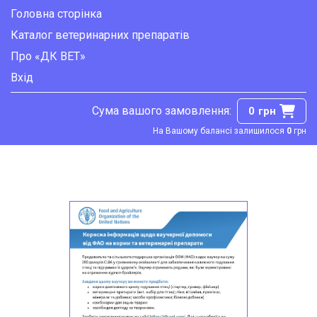
Головна сторінка
Каталог ветеринарних препаратів
Про «ДК ВЕТ»
Вхід
Сума вашого замовлення:
0
грн
На Вашому балансі залишилося
0
грн